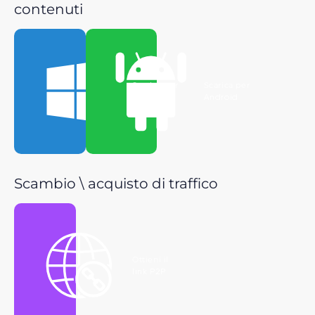
contenuti
Scarica per
Scarica per
Windows
Android
Scambio \ acquisto di traffico
Ottieni il
link P2P