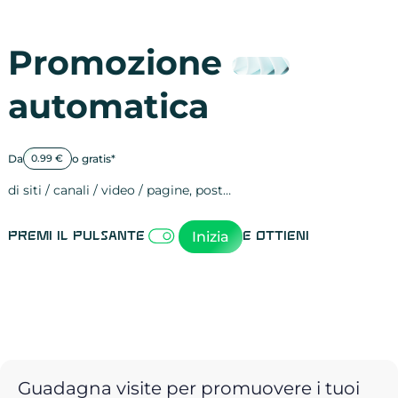
Promozione
automatica
Da
o gratis*
0.99 €
di siti / canali / video / pagine, post…
Attività sulle 
visite
visualizzazioni
registrazioni
referral
recensioni
menzioni
attività sulle 
attività sui so
spettatori dei
comportament
clic sui link
lead motivati
Inizia
Premi il pulsante
e ottieni
Guadagna visite per promuovere i tuoi