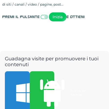
di siti / canali / video / pagine, post…
Attività sulle 
visite
visualizzazioni
registrazioni
referral
recensioni
menzioni
attività sulle 
attività sui so
spettatori dei
comportament
clic sui link
lead motivati
Inizia
Premi il pulsante
e ottieni
Guadagna visite per promuovere i tuoi
contenuti
Scarica per
Scarica per
Windows
Android