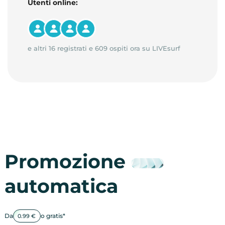
Utenti online:
e altri 16 registrati e 609 ospiti ora su LIVEsurf
Promozione
automatica
Da
o gratis*
0.99 €