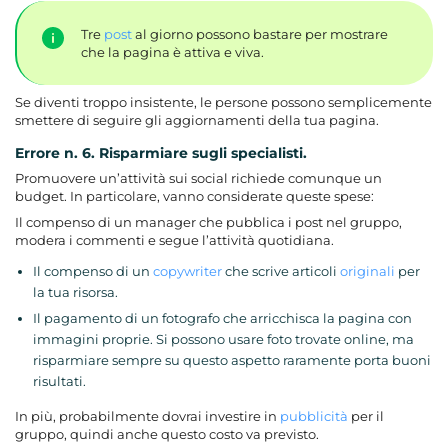
Tre
post
al giorno possono bastare per mostrare
che la pagina è attiva e viva.
Se diventi troppo insistente, le persone possono semplicemente
smettere di seguire gli aggiornamenti della tua pagina.
Errore n. 6. Risparmiare sugli specialisti.
Promuovere un’attività sui social richiede comunque un
budget. In particolare, vanno considerate queste spese:
Il compenso di un manager che pubblica i post nel gruppo,
modera i commenti e segue l’attività quotidiana.
Il compenso di un
copywriter
che scrive articoli
originali
per
la tua risorsa.
Il pagamento di un fotografo che arricchisca la pagina con
immagini proprie. Si possono usare foto trovate online, ma
risparmiare sempre su questo aspetto raramente porta buoni
risultati.
In più, probabilmente dovrai investire in
pubblicità
per il
gruppo, quindi anche questo costo va previsto.