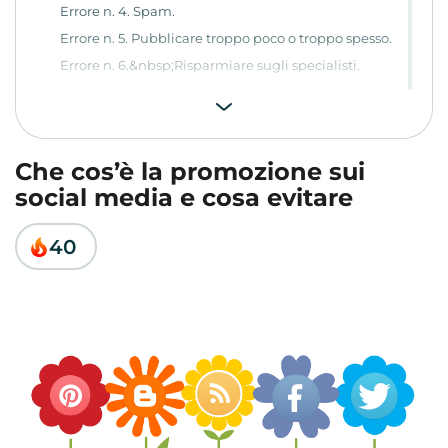
Errore n. 4. Spam.
Errore n. 5. Pubblicare troppo poco o troppo spesso.
Errore n. 6.&nbsp;Risparmiare sugli specialisti.
Errore n. 7. Fare tutto da soli.
Errore n. 8. Mancanza di pubblicità.
Errore n. 9. Mancanza di un pubblico target.
Che cos’è la promozione sui
Errore n. 10. Non saper coinvolgere gli iscritti.
social media e cosa evitare
Conclusione
40