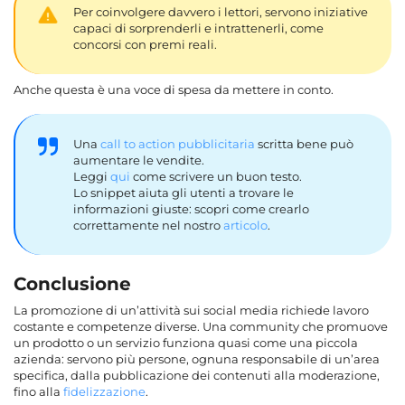
Per coinvolgere davvero i lettori, servono iniziative
capaci di sorprenderli e intrattenerli, come
concorsi con premi reali.
Anche questa è una voce di spesa da mettere in conto.
Una
call to action pubblicitaria
scritta bene può
aumentare le vendite.
Leggi
qui
come scrivere un buon testo.
Lo snippet aiuta gli utenti a trovare le
informazioni giuste: scopri come crearlo
correttamente nel nostro
articolo
.
Conclusione
La promozione di un’attività sui social media richiede lavoro
costante e competenze diverse. Una community che promuove
un prodotto o un servizio funziona quasi come una piccola
azienda: servono più persone, ognuna responsabile di un’area
specifica, dalla pubblicazione dei contenuti alla moderazione,
fino alla
fidelizzazione
.