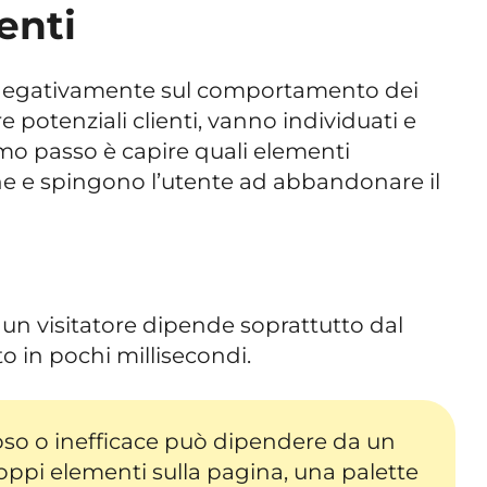
ienti
o negativamente sul comportamento dei
e potenziali clienti, vanno individuati e
imo passo è capire quali elementi
ne e spingono l’utente ad abbandonare il
un visitatore dipende soprattutto dal
to in pochi millisecondi.
oso o inefficace può dipendere da un
oppi elementi sulla pagina, una palette