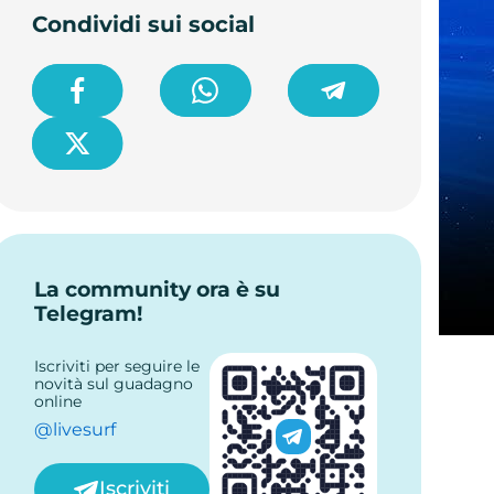
pagamento
Condividi sui social
Sito hackerato
La community ora è su
Telegram!
Iscriviti per seguire le
novità sul guadagno
online
@livesurf
Iscriviti