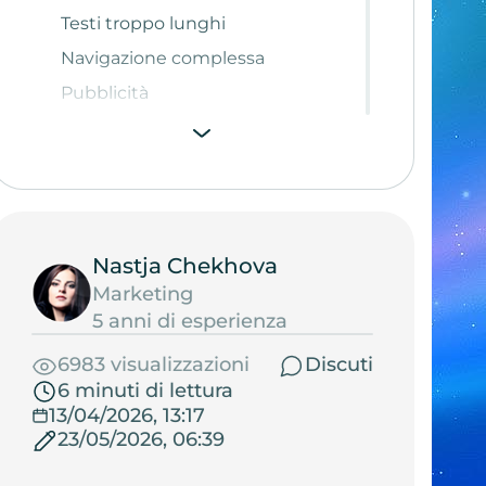
Testi troppo lunghi
Navigazione complessa
Pubblicità
Video e audio che partono
automaticamente
Pagine che si caricano lentamente
Registrazione complicata
Visualizzazione non corretta
Nastja Chekhova
Titolo della pagina non coerente
Marketing
con il contenuto
5 anni di esperienza
Problemi durante l’ordine
6983 visualizzazioni
Discuti
Mancanza di invito all’azione
6 minuti di lettura
13/04/2026, 13:17
Problemi nel chiarire prezzo,
23/05/2026, 06:39
funzioni, utilità, vantaggi del
prodotto o servizio e metodi di