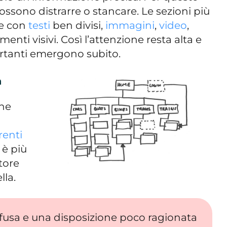
ossono distrarre o stancare. Le sezioni più
te con
testi
ben divisi,
immagini
,
video
,
ementi visivi. Così l’attenzione resta alta e
ortanti emergono subito.
a
one
renti
a è più
atore
lla.
fusa e una disposizione poco ragionata