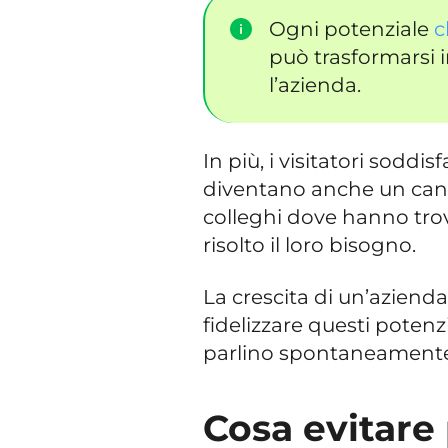
Ogni potenziale
c
può trasformarsi i
l’azienda.
In più, i visitatori soddis
diventano anche un can
colleghi dove hanno tr
risolto il loro bisogno.
La crescita di un’aziend
fidelizzare questi potenzi
parlino spontaneamente d
Cosa evitare