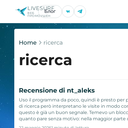
LIVESURF
Блог
ВЕБ
ПРОМОУШЕН
Home
ricerca
ricerca
Recensione di nt_aleks
Uso il programma da poco, quindi è presto per par
di ricerca però interpretano le visite in modo co
questo è già un buon segnale. Temevo un blocco
quanto pare senza motivo: nella maggior parte 
22 maggio 2026
1 minuto di lettura