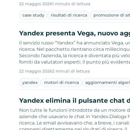
22 maggio 2026
1 minuto di lettura
case study
risultati di ricerca
promozione di sit
Yandex presenta Vega, nuovo agg
Il servizio russo “Yandex” ha annunciato Vega,
ricerca. Nel pacchetto rientrano circa millecinqu
Secondo l’azienda, la ricerca è diventata più vel
forniti da valutatori esperti. Il punto più evident
22 maggio 2026
2 minuti di lettura
yandex
motori di ricerca
aggiornamenti algori
Yandex elimina il pulsante chat 
Non tutte le funzioni introdotte da un motore di r
aziende che usavano le chat in Yandex.Dialogs h
ricerca. Le email avvisavano che, a breve, i canal
comparsi direttamente nei risultati di ricerca. Il