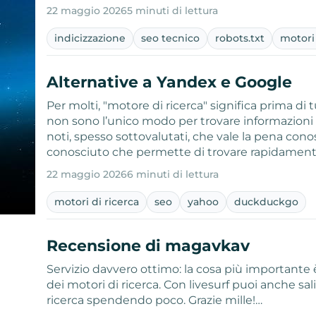
22 maggio 2026
5 minuti di lettura
indicizzazione
seo tecnico
robots.txt
motori 
Alternative a Yandex e Google
Per molti, "motore di ricerca" significa prima d
non sono l’unico modo per trovare informazioni
noti, spesso sottovalutati, che vale la pena c
conosciuto che permette di trovare rapidamente
22 maggio 2026
6 minuti di lettura
motori di ricerca
seo
yahoo
duckduckgo
Recensione di magavkav
Servizio davvero ottimo: la cosa più importante è
dei motori di ricerca. Con livesurf puoi anche sa
ricerca spendendo poco. Grazie mille!…