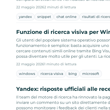
22 maggio 2026
2 minuti di lettura
yandex
snippet
chat online
risultati di ricer
Funzione di ricerca visiva per W
Gli utenti del popolare sistema operativo possono
funzionamento è semplice: basta acquisire uno 
cercare contenuti simili online tramite Bing Vi
possa diventare molto utile per gli utenti. La ric
22 maggio 2026
1 minuto di lettura
windows
ricerca visiva
bing
microsoft
Yandex: risposte ufficiali alle rec
Il team del motore di ricerca ha rinnovato la pag
inviare un commento su un sito direttamente dai ris
possono monitorare i feedback dei clienti nella