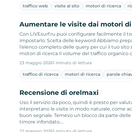
traffico web
visite al sito
motori di ricerca
ri
Aumentare le visite dai motori di
Con LIVEsurf.ru puoi configurare facilmente il tr
impostarlo: Scelta delle keyword Abbiamo prepara
l’elenco completo delle query per cui il tuo sito 
motori di ricerca Il volume del traffico organico 
23 maggio 2026
1 minuto di lettura
traffico di ricerca
motori di ricerca
parole chia
Recensione di orelmaxi
Uso il servizio da poco, quindi è presto per valutar
interpretano le visite in modo naturale, come acc
buon segnale. Temevo un blocco da parte delle 
timore infondato.…
22 maggio 2026
1 minuto di lettura